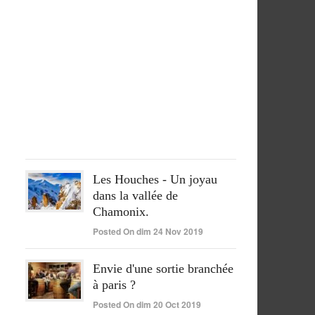
séjour
péruvien
pleinement
réussi
Posted
On
lun
15
Juin
2020
Les Houches - Un joyau
dans la vallée de
Chamonix.
Posted On dim 24 Nov 2019
Envie d'une sortie branchée
à paris ?
Posted On dim 20 Oct 2019