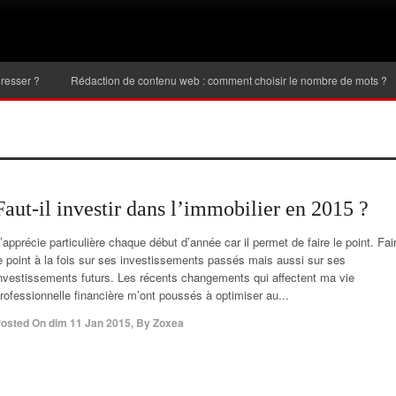
Rédaction de contenu web : comment choisir le nombre de mots ?
Inve
Faut-il investir dans l’immobilier en 2015 ?
’apprécie particulière chaque début d’année car il permet de faire le point. Fai
e point à la fois sur ses investissements passés mais aussi sur ses
nvestissements futurs. Les récents changements qui affectent ma vie
rofessionnelle financière m’ont poussés à optimiser au...
osted On
dim 11 Jan 2015
,
By
Zoxea