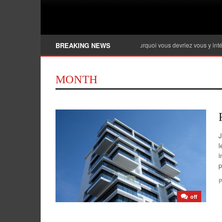
Banque privée, qu’est-ce que c’est et pourquoi vous devriez vous y intéresser ?
BREAKING NEWS
MONTH
J
l
i
p
P
off