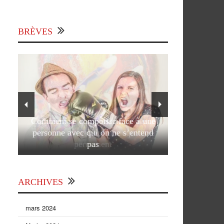
BRÈVES
Comment se comporter face à une
personne avec qui on ne s’entend
pas
ARCHIVES
mars 2024