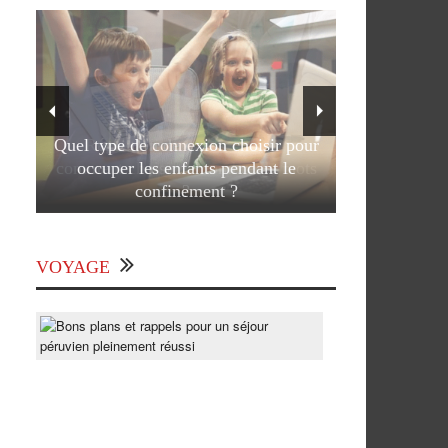
Quel type de connexion choisir pour
occuper les enfants pendant le
confinement ?
VOYAGE
Bons
plans
et
rappels
pour
un