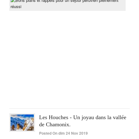
Bon
pla
et
rapp
pou
un
séjo
pér
ple
réus
Post
On
lun
15
Juin
2020
Les Houches - Un joyau dans la vallée
de Chamonix.
Posted On dim 24 Nov 2019