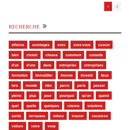
1
2
RECHERCHE
affaires
avantages
avec
avez-vous
avocat
bien
choisir
choses
comment
conseils
d'un
d'une
dans
entreprise
entreprises
formation
immobilier
invente
investir
lieux
lors
monde
nike
parcs
paris
passer
pleine
plus
pour
pourquoi
qu'un
quand
quel
quelle
quelques
raisons
solutions
sortie
terrasses
toiture
trouver
vacances
voiture
votre
vous