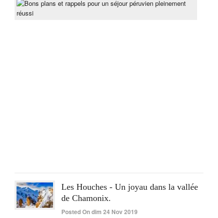
Bon
pla
et
rapp
pou
un
séjo
pér
ple
réus
Post
On
lun
15
Juin
2020
Les Houches - Un joyau dans la vallée
de Chamonix.
Posted On dim 24 Nov 2019