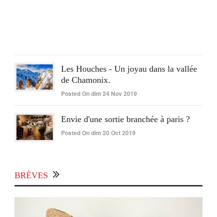
On
lun
15
Juin
2020
Les Houches - Un joyau dans la vallée
de Chamonix.
Posted On dim 24 Nov 2019
Envie d'une sortie branchée à paris ?
Posted On dim 20 Oct 2019
BRÈVES