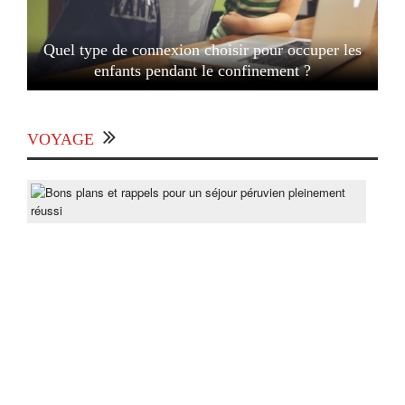
Quel type de connexion choisir pour occuper les
enfants pendant le confinement ?
VOYAGE
Bon
pla
et
rapp
pou
un
séjo
pér
ple
réus
Post