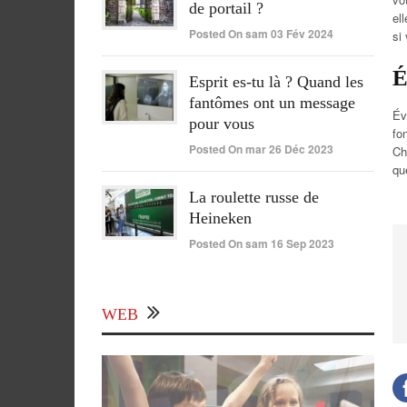
de portail ?
el
Posted On sam 03 Fév 2024
si
É
Esprit es-tu là ? Quand les
fantômes ont un message
Év
pour vous
fo
Posted On mar 26 Déc 2023
Ch
qu
La roulette russe de
Heineken
Posted On sam 16 Sep 2023
WEB