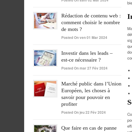
Posted On sam 02 Mar 2024
bi
I
Rédaction de contenu web :
comment choisir le nombre
Ma
de mots ?
dé
Posted On ven 01 Mar 2024
si
qu
do
Investir dans les leads –
co
est-ce nécessaire ?
Posted On mar 27 Fév 2024
Marché public dans l’Union
Européen, les choses à
savoir pour pouvoir en
S
profiter
Posted On jeu 22 Fév 2024
Co
po
ef
Que faire en cas de panne
vo