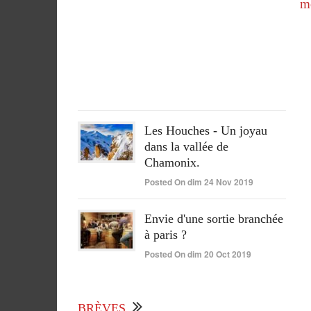
m
réuss
Poste
On
lun
15
Juin
2020
Les Houches - Un joyau
dans la vallée de
Chamonix.
Posted On dim 24 Nov 2019
Envie d'une sortie branchée
à paris ?
Posted On dim 20 Oct 2019
BRÈVES