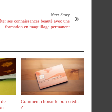
Next Story
ter ses connaissances beauté avec une
formation en maquillage permanent
 de
Comment choisir le bon crédit
on
?