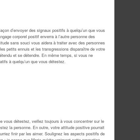
 façon d’envoyer des signaux positifs à quelqu’un que vous
angage corporel positif enverra à l’autre personne des
titude sans souci vous aidera à traiter avec des personnes
les petits ennuis et les transgressions disparaître de votre
 détendu et se détendre. En même temps, si vous ne
atifs à quelqu’un que vous détestez.
 vous détestez, veillez toujours à vous concentrer sur le
stez la personne. En outre, votre attitude positive pourrait
rriez finir par les aimer. Soulignez les aspects positifs de
 : je pense que Marie mérite vraiment cette promotion,