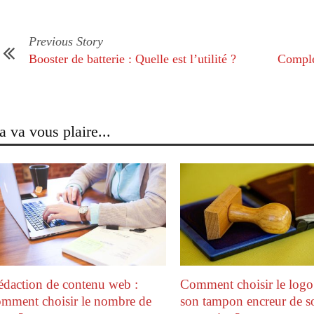
Previous Story
Booster de batterie : Quelle est l’utilité ?
Complé
a va vous plaire...
s
s
els
ur
édaction de contenu web :
Comment choisir le logo
vien
omment choisir le nombre de
son tampon encreur de s
nement