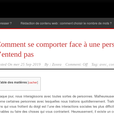
Rédaction de contenu web : comment choisir le nombre de mots ?
Inve
omment se comporter face à une pers
’entend pas
sted On
mer 25 Sep 2019
By :
Zoxea
Comment: Off
Tag:
avec
,
co
Table des matières
[
cacher
]
aque jour, nous interagissons avec toutes sortes de personnes. Malheureus
me certaines personnes avec lesquelles nous traitons quotidiennement. Trai
ns qui vous frottent du doigt est l’une des interactions sociales les plus diffic
mables ou faire des choses qui vous contrarient. Heureusement, il existe un c