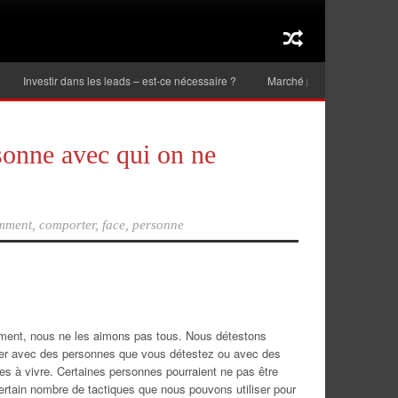
stir dans les leads – est-ce nécessaire ?
Marché public dans l’Union Européen
onne avec qui on ne
mment
,
comporter
,
face
,
personne
ement, nous ne les aimons pas tous. Nous détestons
ter avec des personnes que vous détestez ou avec des
iles à vivre. Certaines personnes pourraient ne pas être
ertain nombre de tactiques que nous pouvons utiliser pour