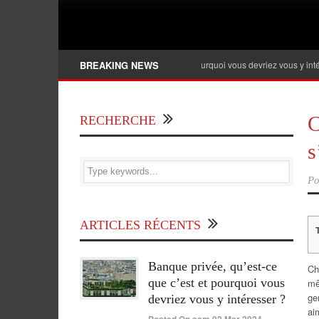
Banque privée, qu’est-ce que c’est et pourquoi vous devriez vous y intéresser ?
BREAKING NEWS
C
RECHERCHE
s
Po
ARTICLES RÉCENTS
Banque privée, qu’est-ce
Ch
que c’est et pourquoi vous
mê
ge
devriez vous y intéresser ?
ai