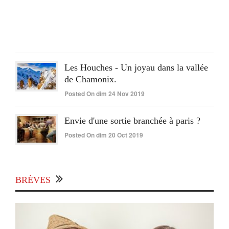
On
lun
15
Juin
2020
Les Houches - Un joyau dans la vallée
de Chamonix.
Posted On dim 24 Nov 2019
Envie d'une sortie branchée à paris ?
Posted On dim 20 Oct 2019
BRÈVES