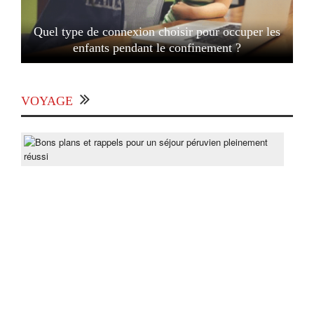
Quel type de connexion choisir pour occuper les
enfants pendant le confinement ?
VOYAGE
Bon
pla
et
rapp
pou
un
séjo
pér
ple
réus
Post