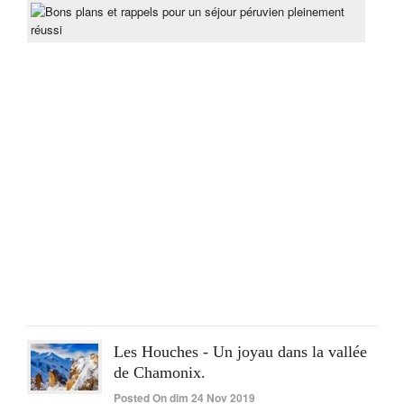
Bon
pla
et
rapp
pou
un
séjo
pér
ple
réus
Post
On
lun
15
Juin
2020
Les Houches - Un joyau dans la vallée
de Chamonix.
Posted On dim 24 Nov 2019