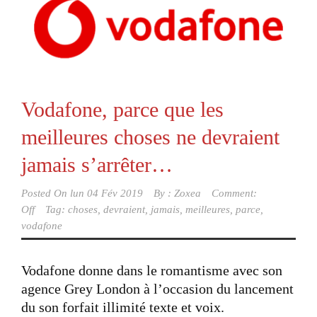
Vodafone, parce que les
meilleures choses ne devraient
jamais s’arrêter…
Posted On
lun 04 Fév 2019
By :
Zoxea
Comment:
Off
Tag:
choses
,
devraient
,
jamais
,
meilleures
,
parce
,
vodafone
Vodafone donne dans le romantisme avec son
agence Grey London à l’occasion du lancement
du son forfait illimité texte et voix.