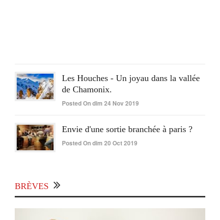
Post
On
lun
15
Juin
2020
Les Houches - Un joyau dans la vallée
de Chamonix.
Posted On dim 24 Nov 2019
Envie d'une sortie branchée à paris ?
Posted On dim 20 Oct 2019
BRÈVES