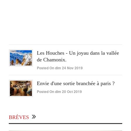
réus
Post
On
lun
15
Juin
2020
Les Houches - Un joyau dans la vallée
de Chamonix.
Posted On dim 24 Nov 2019
Envie d'une sortie branchée à paris ?
Posted On dim 20 Oct 2019
BRÈVES