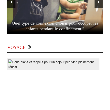
Quel type de connexion choisir pour occuper les
enfants pendant le confinement ?
VOYAGE
Bon
pla
et
rapp
pou
un
séjo
pér
ple