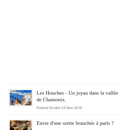
rapp
pou
un
séjo
pér
ple
réus
Post
On
lun
15
Juin
2020
Les Houches - Un joyau dans la vallée
de Chamonix.
Posted On dim 24 Nov 2019
Envie d'une sortie branchée à paris ?