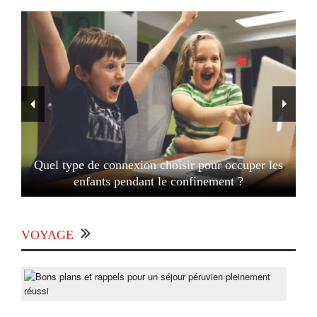
Quel type de connexion choisir pour occuper les
enfants pendant le confinement ?
VOYAGE
Bon
pla
et