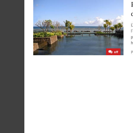
L
l
p
h
P
off