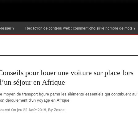
Rédaction de contenu web : comment choisir le nombre de mots ?
Inve
Conseils pour louer une voiture sur place lors
d’un séjour en Afrique
e moyen de transport figure parmi les éléments essentiels qui contribuent au
on déroulement d'un voyage en Afrique
osted On
jeu 22 Août 2019
,
By
Zoxea