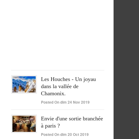
séjour
péruvien
pleinement
réussi
Posted
On
lun
15
Juin
2020
Les Houches - Un joyau
dans la vallée de
Chamonix.
Posted On dim 24 Nov 2019
Envie d'une sortie branchée
à paris ?
Posted On dim 20 Oct 2019