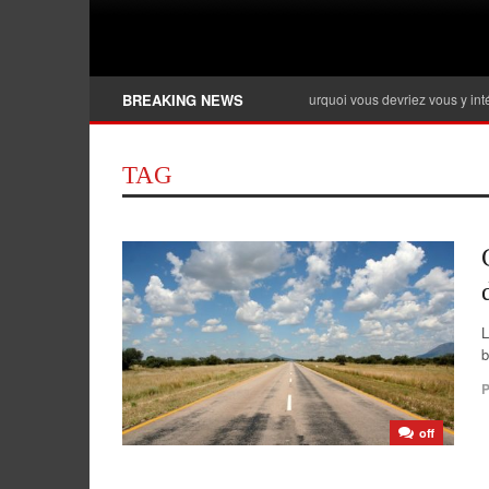
Banque privée, qu’est-ce que c’est et pourquoi vous devriez vous y intéresser ?
BREAKING NEWS
TAG
L
b
P
off