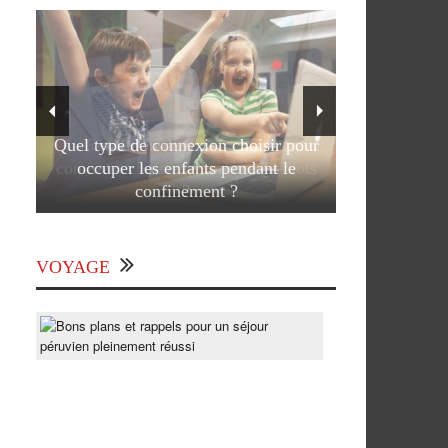
Quel type de connexion choisir pour
occuper les enfants pendant le
confinement ?
VOYAGE
Bons
plans
et
rappels
pour
un