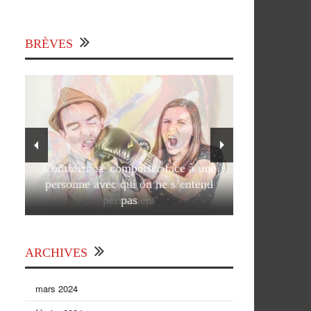
BRÈVES
Comment se comporter face à une
personne avec qui on ne s’entend
pas
ARCHIVES
mars 2024