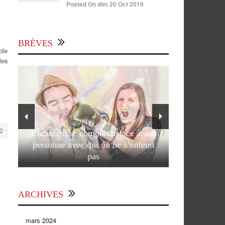
Posted On dim 20 Oct 2019
BRÈVES
ble
les
2
Comment se comporter face à une
personne avec qui on ne s’entend
pas
ARCHIVES
mars 2024