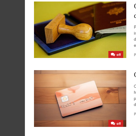
P
i
d
e
P
off
O
h
p
d
P
off