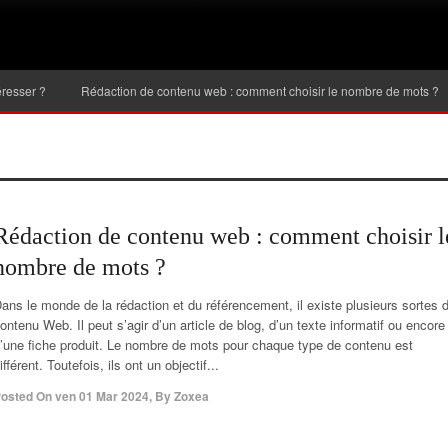
Rédaction de contenu web : comment choisir le nombre de mots ?
Inves
Rédaction de contenu web : comment choisir l
nombre de mots ?
ans le monde de la rédaction et du référencement, il existe plusieurs sortes 
ontenu Web. Il peut s’agir d’un article de blog, d’un texte informatif ou encore
’une fiche produit. Le nombre de mots pour chaque type de contenu est
ifférent. Toutefois, ils ont un objectif...
osted On
ven 01 Mar 2024
,
By
Zoxea