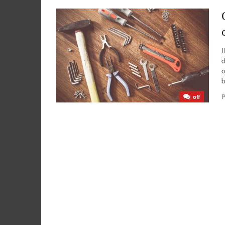
I
d
o
b
P
off