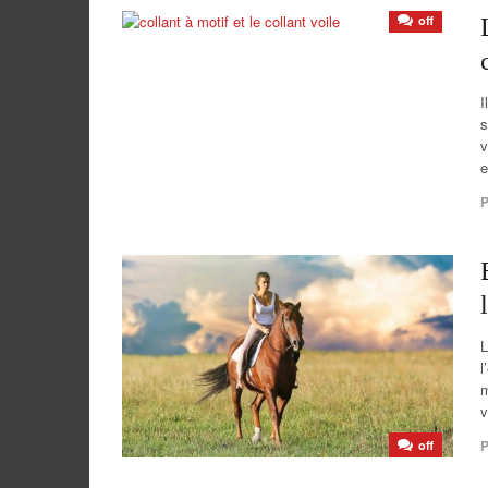
off
I
s
v
e
P
L
l
m
v
P
off