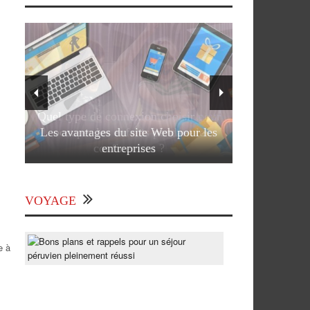
Les avantages du site Web pour les
entreprises
VOYAGE
Bons
e à
plans
et
rappels
pour