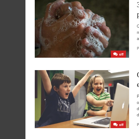
Q
m
a
P
off
P
o
d
d
P
off