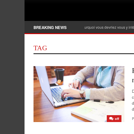
Banque privée, qu’est-ce que c’est et pourquoi vous devriez vous y intéresser ?
BREAKING NEWS
TAG
D
c
d
d
P
off