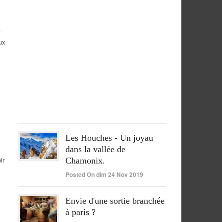
un
séjour
péruvien
pleinement
ux
réussi
Posted
On
lun
15
Juin
2020
Les Houches - Un joyau
dans la vallée de
ir
Chamonix.
Posted On dim 24 Nov 2019
Envie d'une sortie branchée
à paris ?