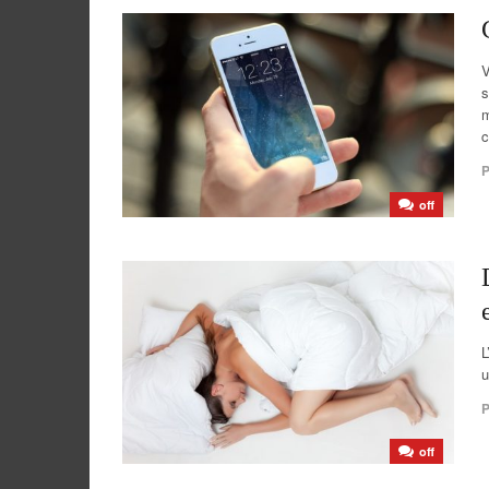
V
s
m
c
P
off
L
u
P
off