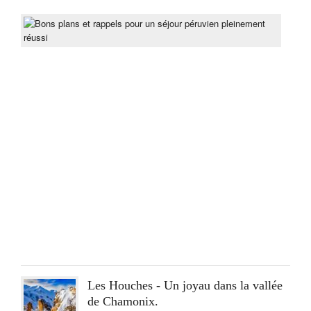
Bon
pla
et
rapp
pou
un
séjo
pér
ple
réus
Post
On
lun
15
Juin
2020
Les Houches - Un joyau dans la vallée
de Chamonix.