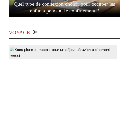
Quel type de connexion choisir pour occuper les
enfants pendant le confinement ?
VOYAGE
Bon
pla
et
rapp
pou
un
séjo
pér
ple
réus
Post
On
lun