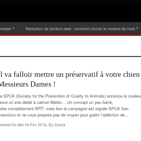
Rédaction de contenu web : comment choisir le nombre de mots ?
Inve
Il va falloir mettre un préservatif à votre chien
Messieurs Dames !
a SPCA (Society for the Prevention of Cruelty to Animals) annonce la couleur
ance un site dédié à calmer Médor… Un concept un peu barré,
oire complètement WTF, mais bon la campagne est signée SPCA San
rancisco et ne vous propose pas de moyen pour guérir l’addiction de...
osted On
dim 04 Fév 2018
,
By
Zoxea