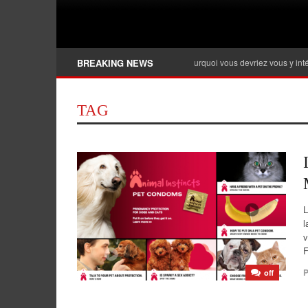
Banque privée, qu’est-ce que c’est et pourquoi vous devriez vous y intéresser ?
BREAKING NEWS
TAG
L
l
v
F
P
off