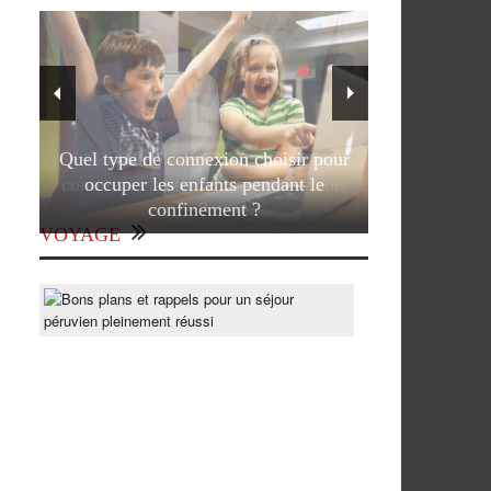
Quel type de connexion choisir pour
occuper les enfants pendant le
confinement ?
VOYAGE
Bons
plans
et
rappels
pour
un
séjour
péruvien