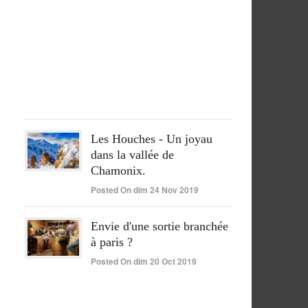
pleinement
réussi
Posted
On
lun
15
Juin
2020
Les Houches - Un joyau
dans la vallée de
Chamonix.
Posted On dim 24 Nov 2019
Envie d'une sortie branchée
à paris ?
Posted On dim 20 Oct 2019