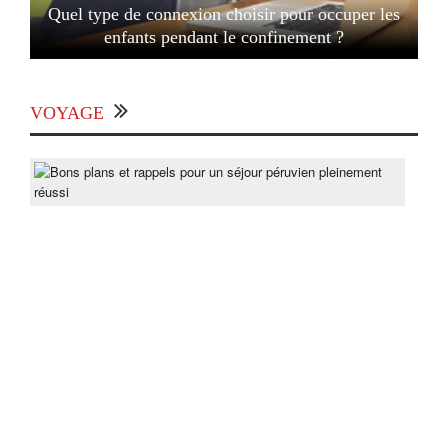
Quel type de connexion choisir pour occuper les
enfants pendant le confinement ?
VOYAGE
Bon
pla
et
rapp
pou
un
séjo
pér
ple
réus
Post
On
lun