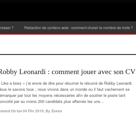
Rédaction de contenu web : comment choisir le nombre de mots ?
Inve
Robby Leonardi : comment jouer avec son CV
 Like a boss » j’ai envie de dire pour résumer le résumé de Robby Leonardi.
ous le savons tous ; nous vivons dans un monde ou il faut vachement se
émarquer par tout les moyens nécessaires afin de soutirer le poste tant
onvoité par au moins 200 candidats plus affamés les uns...
osted On
lun 04 Fév 2019
,
By
Zoxea