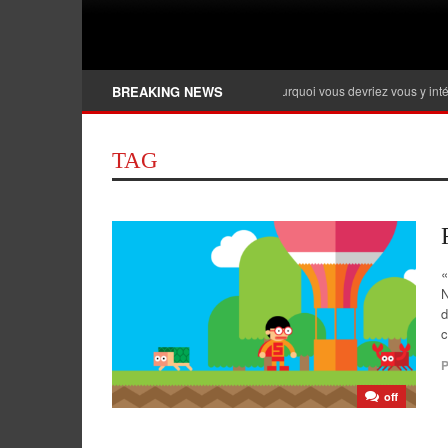
Banque privée, qu’est-ce que c’est et pourquoi vous devriez vous y intéresser ?
BREAKING NEWS
TAG
«
N
d
c
P
off