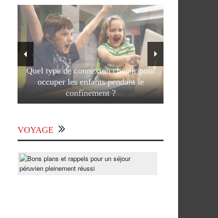
Quel type de connexion choisir pour
occuper les enfants pendant le
confinement ?
VOYAGE
Bons
plans
et
rappels
pour
un