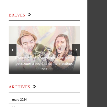
BRÈVES
Comment se comporter face à une
personne avec qui on ne s’entend
pas
ARCHIVES
mars 2024