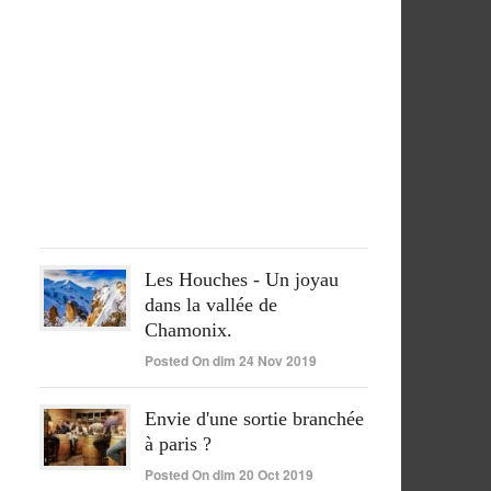
séjour
péruvien
pleinement
réussi
Posted
On
lun
15
Juin
2020
Les Houches - Un joyau
dans la vallée de
Chamonix.
Posted On dim 24 Nov 2019
Envie d'une sortie branchée
à paris ?
Posted On dim 20 Oct 2019