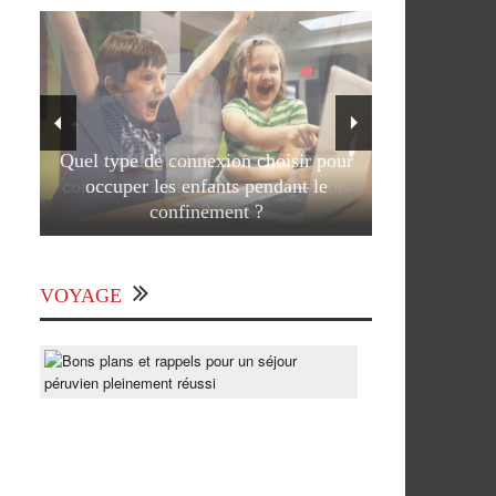
Quel type de connexion choisir pour
occuper les enfants pendant le
confinement ?
VOYAGE
Bons
plans
et
rappels
pour
un