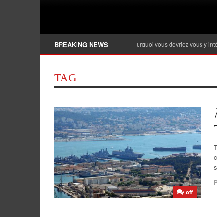
Banque privée, qu’est-ce que c’est et pourquoi vous devriez vous y intéresser ?
BREAKING NEWS
TAG
T
c
s
P
off