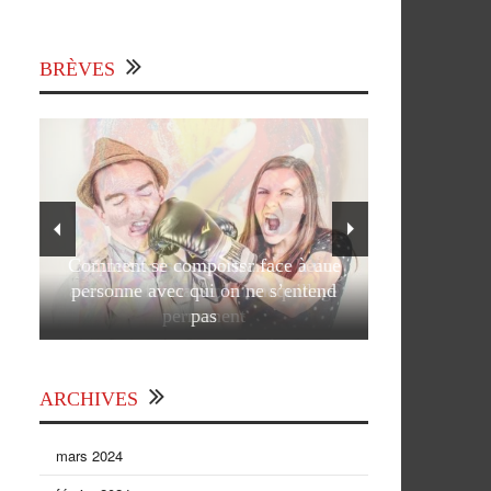
BRÈVES
Comment se comporter face à une
personne avec qui on ne s’entend
pas
ARCHIVES
mars 2024