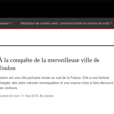
Rédaction de contenu web : comment choisir le nombre de mots ?
Inve
À la conquête de la merveilleuse ville de
Toulon
oulon est une ville portuaire située au sud de la France. Elle a une histoire
hargée, des sites naturels remarquables et une cuisine riche à faire découvrir
es visiteurs.
osted On
mer 11 Sep 2019
,
By
Zoxea