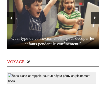
Quel type de connexion choisir pour occuper les
enfants pendant le confinement ?
VOYAGE
Bon
pla
et
rapp
pou
un