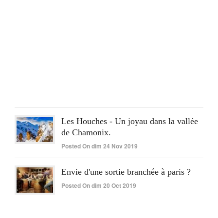
séjo
pér
ple
réus
Post
On
lun
15
Juin
2020
Les Houches - Un joyau dans la vallée
de Chamonix.
Posted On dim 24 Nov 2019
Envie d'une sortie branchée à paris ?
Posted On dim 20 Oct 2019