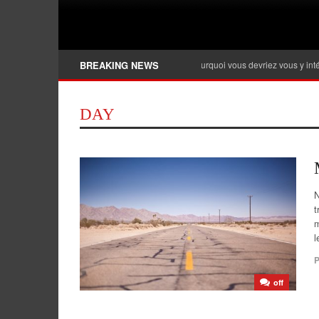
Banque privée, qu’est-ce que c’est et pourquoi vous devriez vous y intéresser ?
BREAKING NEWS
DAY
N
t
m
l
P
off