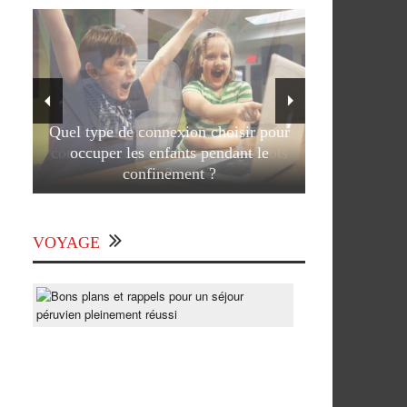
Quel type de connexion choisir pour
occuper les enfants pendant le
confinement ?
VOYAGE
Bons
plans
et
rappels
pour
un