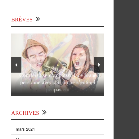
BRÈVES
Comment se comporter face à une
personne avec qui on ne s’entend
pas
ARCHIVES
mars 2024