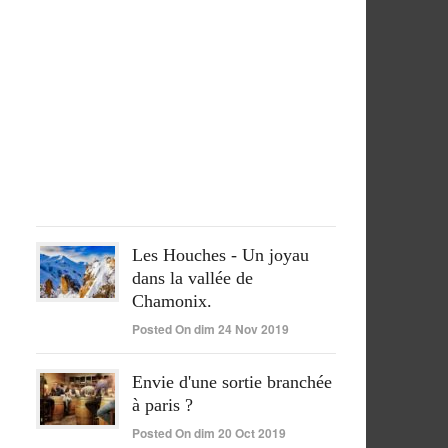
séjour
péruvien
pleinement
réussi
Posted
On
lun
15
Juin
2020
Les Houches - Un joyau
dans la vallée de
Chamonix.
Posted On dim 24 Nov 2019
Envie d'une sortie branchée
à paris ?
Posted On dim 20 Oct 2019