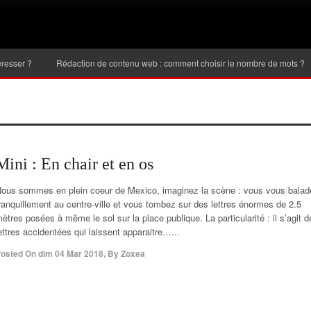
Rédaction de contenu web : comment choisir le nombre de mots ?
Inve
Mini : En chair et en os
ous sommes en plein coeur de Mexico, imaginez la scène : vous vous balad
ranquillement au centre-ville et vous tombez sur des lettres énormes de 2.5
ètres posées à même le sol sur la place publique. La particularité : il s’agit d
ettres accidentées qui laissent apparaitre…...
osted On
dim 04 Mar 2018
,
By
Zoxea