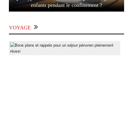
enfants pendant le confinement ?
VOYAGE
Bon
pla
et
rapp
pou
un
séjo
pér
ple
réus
Post
On
lun
15