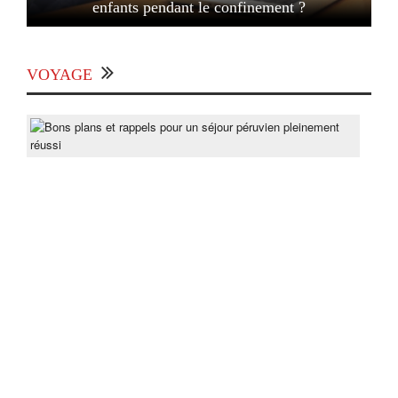
enfants pendant le confinement ?
VOYAGE
Bon
pla
et
rapp
pou
un
séjo
pér
ple
réus
Post
On
lun
15