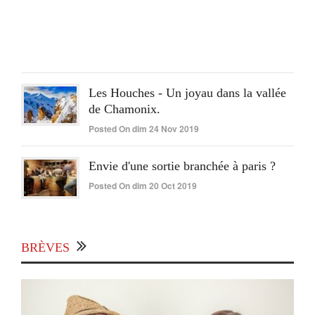
On
lun
15
Juin
2020
Les Houches - Un joyau dans la vallée
de Chamonix.
Posted On dim 24 Nov 2019
Envie d'une sortie branchée à paris ?
Posted On dim 20 Oct 2019
BRÈVES