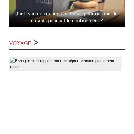
Quel type de connexion choisir pour occuper les
enfants pendant le confinement ?
VOYAGE
Bon
pla
et
rapp
pou
un
séjo
pér
ple
réus
Post