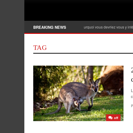
Banque privée, qu’est-ce que c’est et pourquoi vous devriez vous y intéresser ?
BREAKING NEWS
TAG
L
c
P
off