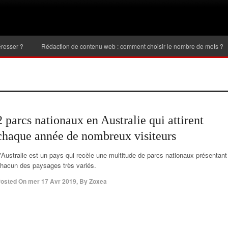
Rédaction de contenu web : comment choisir le nombre de mots ?
Inve
2 parcs nationaux en Australie qui attirent
chaque année de nombreux visiteurs
'Australie est un pays qui recèle une multitude de parcs nationaux présentant
hacun des paysages très variés.
osted On
mer 17 Avr 2019
,
By
Zoxea