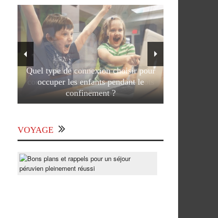
Quel type de connexion choisir pour
occuper les enfants pendant le
confinement ?
VOYAGE
Bons
plans
et
rappels
pour
un