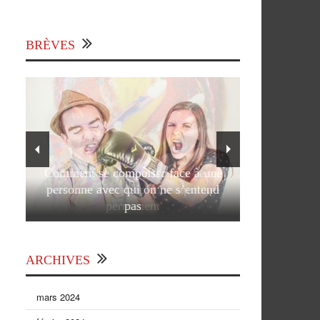
BRÈVES
Comment se comporter face à une
personne avec qui on ne s’entend
pas
ARCHIVES
mars 2024