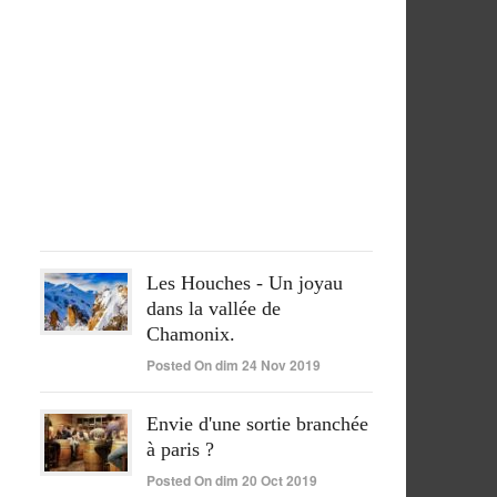
séjour
péruvien
pleinement
réussi
Posted
On
lun
15
Juin
2020
Les Houches - Un joyau
dans la vallée de
Chamonix.
Posted On dim 24 Nov 2019
Envie d'une sortie branchée
à paris ?
Posted On dim 20 Oct 2019