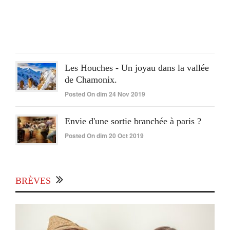
On
lun
15
Juin
2020
Les Houches - Un joyau dans la vallée
de Chamonix.
Posted On dim 24 Nov 2019
Envie d'une sortie branchée à paris ?
Posted On dim 20 Oct 2019
BRÈVES