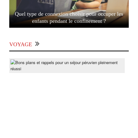
Quel type de connexion choisir pour occuper les
enfants pendant le confinement ?
VOYAGE
Bon
pla
et
rapp
pou
un
séjo
pér
ple
réus
Post