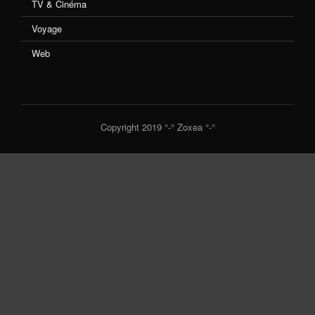
TV & Cinéma
Voyage
Web
Copyright 2019 °-° Zoxea °-°