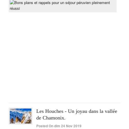
Bon
pla
et
rapp
pou
un
séjo
pér
ple
réus
Post
On
lun
15
Juin
2020
Les Houches - Un joyau dans la vallée
de Chamonix.
Posted On dim 24 Nov 2019