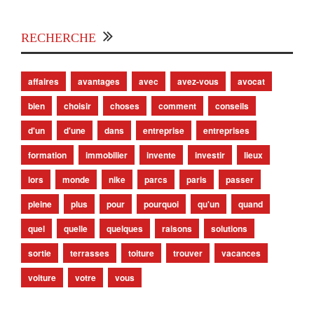
RECHERCHE
affaires
avantages
avec
avez-vous
avocat
bien
choisir
choses
comment
conseils
d'un
d'une
dans
entreprise
entreprises
formation
immobilier
invente
investir
lieux
lors
monde
nike
parcs
paris
passer
pleine
plus
pour
pourquoi
qu'un
quand
quel
quelle
quelques
raisons
solutions
sortie
terrasses
toiture
trouver
vacances
voiture
votre
vous