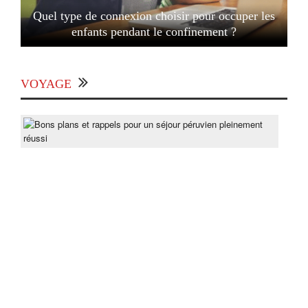
Quel type de connexion choisir pour occuper les
enfants pendant le confinement ?
VOYAGE
Bon
pla
et
rapp
pou
un
séjo
pér
ple
réus
Post
On